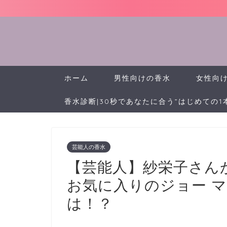
ホーム
男性向けの香水
女性向
香水診断|30秒であなたに合う”はじめての1
芸能人の香水
【芸能人】紗栄子さんが
お気に入りのジョー 
は！？