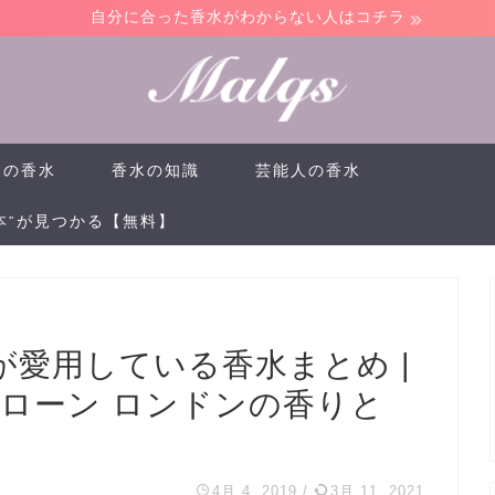
自分に合った香水がわからない人はコチラ
けの香水
香水の知識
芸能人の香水
本”が見つかる【無料】
愛用している香水まとめ |
マローン ロンドンの香りと
4月 4, 2019
/
3月 11, 2021