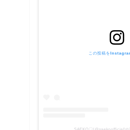
この投稿をInstagr
SAEKO♡(@saekooffici