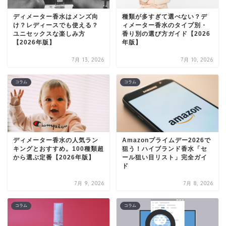
ディメーター香水はメンズ向
種類が多すぎて選べない？デ
け？レディースでも使える？
ィメーター香水のタイプ別・
ユニセックスな楽しみ方
香り別の選び方ガイド【2026
【2026年版】
年版】
7月 13, 2026
7月 10, 2026
コラム
コラム
ディメーター香水の人気ラン
Amazonプライムデー2026で
キングとおすすめ。100種類超
狙う！ハイブランド香水「セ
から選ぶ定番【2026年版】
ール狙い目リスト」完全ガイ
ド
7月 9, 2026
7月 8, 2026
コラム
コラム