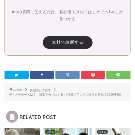
4つの質問に答えるだけ。初心者向けの「はじめての1本」が
見つかる
無料で診断する
HOME
男性向けの香水
ディメーターとは？「日常を香りにする」NY発ブランドの正体を解説【2026年版】
RELATED POST
ム
コラム
コラム