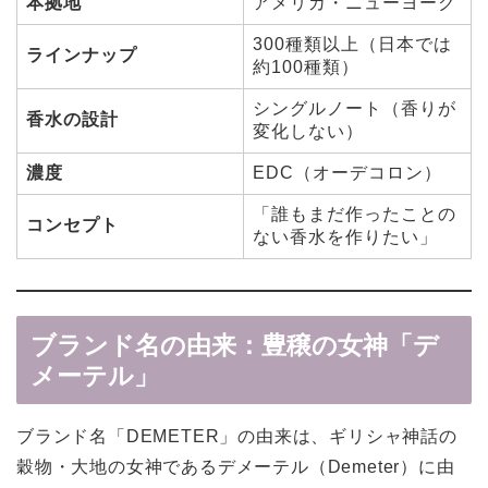
本拠地
アメリカ・ニューヨーク
300種類以上（日本では
ラインナップ
約100種類）
シングルノート（香りが
香水の設計
変化しない）
濃度
EDC（オーデコロン）
「誰もまだ作ったことの
コンセプト
ない香水を作りたい」
ブランド名の由来：豊穣の女神「デ
メーテル」
ブランド名「DEMETER」の由来は、ギリシャ神話の
穀物・大地の女神であるデメーテル（Demeter）に由