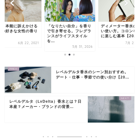
なりたい自分」を香り
ディメーター香水の正し
必見！本能に訴えか
引き寄せる。フレグラ
い使い方。コロンを上手
男性の好きな女性の
スがライフスタイル
に楽しむ基本【2026...
.
7月 22, 2026
6月 22, 
5月 31, 2026
レベルデルタ香水のシーン別おすすめ。
デート・仕事・季節での使い分け【20...
レベルデルタ（LvDelta）香水とは？日
本産？メーカー・ブランドの背景...