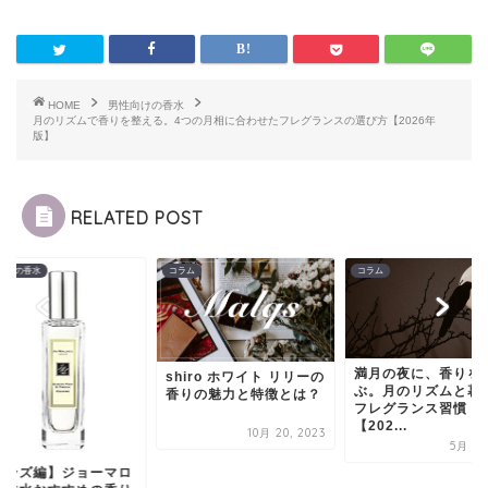
HOME
男性向けの香水
月のリズムで香りを整える。4つの月相に合わせたフレグランスの選び方【2026年
版】
RELATED POST
向けの香水
コラム
コラム
満月の夜に、香りを
shiro ホワイト リリーの
ぶ。月のリズムと暮
香りの魅力と特徴とは？
フレグランス習慣
【202...
10月 20, 2023
5月 1, 
メンズ編】ジョーマロ