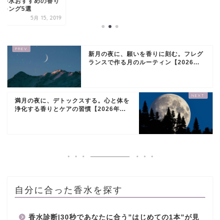
ン香水おすすめの香り
ンキング5選
5月 15, 2019
新月の夜に、願いを香りに刻む。フレグ
ランスで作る月のルーティン【2026...
満月の夜に、デトックスする。心と体を
浄化する香りとケアの習慣【2026年...
自分に合った香水を探す
香水診断|30秒であなたに合う”はじめての1本”が見